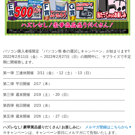
パソコン購入者様限定 「パソコン祭 春の運試しキャンペーン」が始まります!!
2022年2
月11日（金）～ 2022年2月27日（日）の期間中に、サプライズで不定
期に開催致します。
-----------------------------------------------------------------------------------------------------
第一弾 三連休開催 2/11（金）・12（土）・13（日）
-----------------------------------------------------------------------------------------------------
第二弾 平日開催 2/17（木）
-----------------------------------------------------------------------------------------------------
第三弾 週末開催 2/19（土）・20（日）
-----------------------------------------------------------------------------------------------------
第四弾 祝日開催 2/23（水）
-----------------------------------------------------------------------------------------------------
第五弾 週末開催 2/26（土）・27（日）
-----------------------------------------------------------------------------------------------------
ハズレなし! 豪華賞品盛りだくさん!
お楽しみに♪
メルマガ登録はこちらから▼
※キャンペーンは、キャンペーン前日にメルマガにて告知いたします。