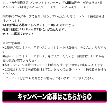
メルマガ会員様限定 プレゼントキャンペーン「WEB抽選会」が始まります!!
キャンペーン期間は2023年3
月13日（月）～ 2023年4月16日（日）
期間中にZOAグループでお買い物をしていただいた方に、レシート抽選券を発
行いたします。
WEB抽選会 応募サイトへエントリー頂いた方の中から、
毎週1名様に「AirPods 第3世代」が当たります。
ぜひ、ご応募ください♪
※※注意事項※※
■ご応募の際に【メールアドレス】と【レシート抽選番号】をご入力いただきま
す。
■応募ページに【メールアドレス】をご入力いただくと、自動的に メルマガ会
員の登録が完了となります。
■当キャンペーン期間中はレシート抽選券を捨てずに保管をお願いいたします。
■ご当選された方は景品交換日までに、お近くの店舗へレシート抽選券をお持ち
ください。
プレゼントはお取り寄せとなる場合がございます。ご了承ください。