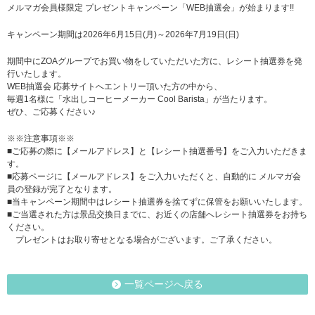
メルマガ会員様限定 プレゼントキャンペーン「WEB抽選会」が始まります!!
キャンペーン期間は2026年6月15日(月)～2026年7月19日(日)
期間中にZOAグループでお買い物をしていただいた方に、レシート抽選券を発
行いたします。
WEB抽選会 応募サイトへエントリー頂いた方の中から、
毎週1名様に「水出しコーヒーメーカー Cool Barista」が当たります。
ぜひ、ご応募ください♪
※※注意事項※※
■ご応募の際に【メールアドレス】と【レシート抽選番号】をご入力いただきま
す。
■応募ページに【メールアドレス】をご入力いただくと、自動的に メルマガ会
員の登録が完了となります。
■当キャンペーン期間中はレシート抽選券を捨てずに保管をお願いいたします。
■ご当選された方は景品交換日までに、お近くの店舗へレシート抽選券をお持ち
ください。
プレゼントはお取り寄せとなる場合がございます。ご了承ください。
一覧ページへ戻る