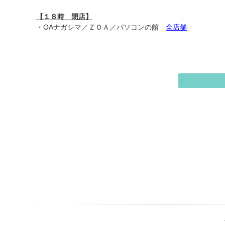
【１８時 閉店】
・OAナガシマ／ＺＯＡ／パソコンの館
全店舗