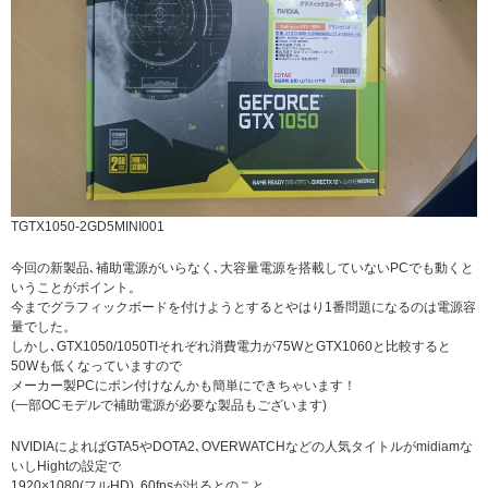
TGTX1050-2GD5MINI001
今回の新製品､補助電源がいらなく､大容量電源を搭載していないPCでも動くと
いうことがポイント。
今までグラフィックボードを付けようとするとやはり1番問題になるのは電源容
量でした。
しかし､GTX1050/1050TIそれぞれ消費電力が75WとGTX1060と比較すると
50Wも低くなっていますので
メーカー製PCにポン付けなんかも簡単にできちゃいます！
(一部OCモデルで補助電源が必要な製品もございます)
NVIDIAによればGTA5やDOTA2､OVERWATCHなどの人気タイトルがmidiamな
いしHightの設定で
1920×1080(フルHD)､60fpsが出るとのこと。