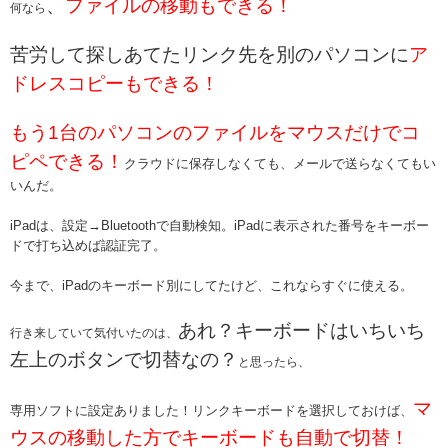
、
ファイルの移動もできる！
何なら
苦労して探しあてたリンク先を別のパソコンに
ア
ドレスコピーもできる！
もう1台のパソコンのファイルをマウスだけでコ
ピペできる！
クラウドに保存しなくても、メールで送らなくてもい
いんだ。
iPadは、設定→Bluetoothで自動検知。iPadに表示された番号をキーボー
ドで打ち込めば認証完了。
今まで、iPadのキーボード別にしてたけど、これならすぐに使える。
あれ？キーボードはいちいち
行き来していて気付いたのは、
左上のボタンで切替なの？
と思ったら、
マ
専用ソフトに設定ありました！リンクキーボードを選択しておけば、
ウスの移動した方でキーボードも自動で切替！