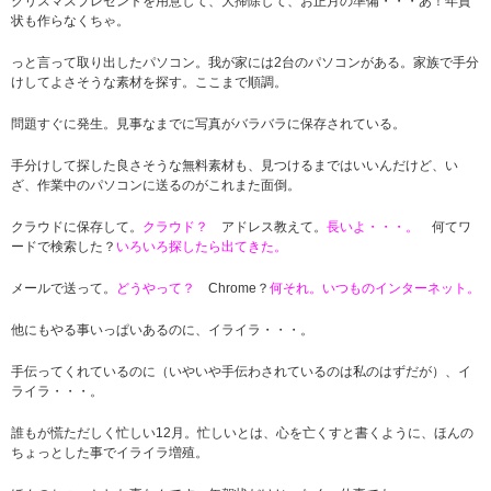
クリスマスプレゼントを用意して、大掃除して、お正月の準備・・・あ！年賀
状も作らなくちゃ。
っと言って取り出したパソコン。我が家には2台のパソコンがある。家族で手分
けしてよさそうな素材を探す。ここまで順調。
問題すぐに発生。見事なまでに写真がバラバラに保存されている。
手分けして探した良さそうな無料素材も、見つけるまではいいんだけど、い
ざ、作業中のパソコンに送るのがこれまた面倒。
クラウドに保存して。
クラウド？
アドレス教えて。
長いよ・・・。
何てワ
ードで検索した？
いろいろ探したら出てきた。
メールで送って。
どうやって？
Chrome？
何それ。いつものインターネット。
他にもやる事いっぱいあるのに、イライラ・・・。
手伝ってくれているのに（いやいや手伝わされているのは私のはずだが）、イ
ライラ・・・。
誰もが慌ただしく忙しい12月。忙しいとは、心を亡くすと書くように、ほんの
ちょっとした事でイライラ増殖。