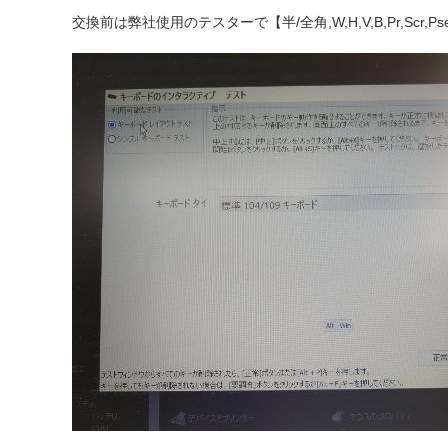
交換前は弊社使用のテスターで【半/全角,W,H,V,B,Pr,Sc