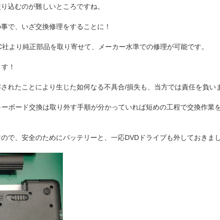
絞り込むのが難しいところですね。
の事で、いざ交換修理をすることに！
EC社より純正部品を取り寄せて、メーカー水準での修理が可能です。
ます！
されたことにより生じた如何なる不具合/損失も、当方では責任を負い
キーボード交換は取り外す手順が分かっていれば短めの工程で交換作業
ので、安全のためにバッテリーと、一応DVDドライブも外しておきま