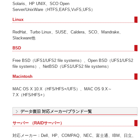
Solaris、HP UNIX、SCO Open
Server/UnixWare（HTFS,EAFS,VxFS,UFS）
Linux
RedHat、Turbo Linux、SUSE、Caldera、SCO、Mandrake、
Slackware他
BSD
Free BSD（UFS1/UFS2 file systems）、Open BSD（UFS1/UFS2
file systems）、NetBSD（UFS1/UFS2 file systems）
Macintosh
MAC OS X 10.X（HFS/HFS+/UFS）、MAC OS 9.X～
7.X（HFS/HFS+）
データ復旧 対応メーカー/ブランド一覧
サーバー （RAIDサーバー）
対応メーカー：Dell、HP、COMPAQ、NEC、富士通、IBM、日立、